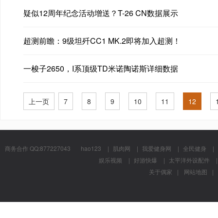
疑似12周年纪念活动增送？T-26 CN数据展示
超测前瞻：9级坦歼CC1 MK.2即将加入超测！
一梭子2650，I系顶级TD米诺陶诺斯详细数据
上一页
7
8
9
10
11
12
商务合作 QQ:877227043
hao123
|
肌肉网
|
我爱健身网
|
全民健身
|
娱乐视频
|
好游快爆
|
太平洋外设配件
|
关于偶家
|
网站地图
|