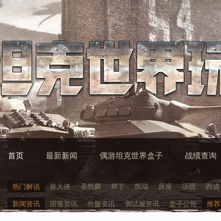
首页
最新新闻
偶游坦克世界盒子
战绩查询
热门解说
拎大侠
圣凯麟
胖丁
凯瑞
尿座
汤圆
西成
新闻资讯
国服资讯
外服资讯
测试服资讯
盒子公告
推荐