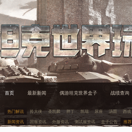
首页
最新新闻
偶游坦克世界盒子
战绩查询
热门解说
拎大侠
圣凯麟
胖丁
凯瑞
尿座
汤圆
西成
新闻资讯
国服资讯
外服资讯
测试服资讯
盒子公告
推荐