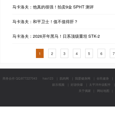
马卡洛夫：他真的很强！拍卖9金 SPHT 测评
马卡洛夫：和平卫士！值不值得肝？
马卡洛夫：2026开年黑马！日系顶级重坦 STK-2
1
2
3
4
5
6
7
商务合作 QQ:877227043
hao123
|
肌肉网
|
我爱健身网
|
全民健身
|
娱乐视频
|
好游快爆
|
太平洋外设配件
|
关于偶家
|
网站地图
|