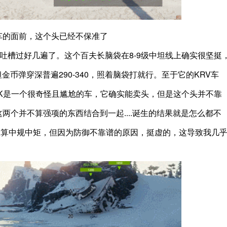
级车的面前，这个头已经不保准了
大家吐槽过好几遍了。这个百夫长脑袋在8-9级中坦线上确实很坚挺
坦金币弹穿深普遍290-340，照着脑袋打就行。至于它的KRV车
rv K是一个很奇怪且尴尬的车，它确实能卖头，但是这个头并不靠
两个并不算强项的东西结合到一起....诞生的结果就是怎么都不
坦里算中规中矩，但因为防御不靠谱的原因，挺虚的，这导致我几