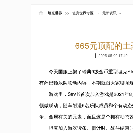
坦克世界
>>
坦克世界专区
»
最新资讯
»
665元顶配的土
[
2025-05-09 17:49
今天国服上架了瑞典9级金币重型坦克St
有萨巴顿乐队联动内容，本期就跟大家聊聊现版
游戏里，Strv K首次加入游戏是202
顿做联动，随车附送5名乐队成员和个有动态效
争、金属有关的元素，而且这是个拥有动态
坦克加入游戏读条、倒计时、战斗结束