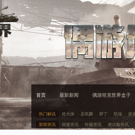
首页
最新新闻
偶游坦克世界盒子
热门解说
拎大侠
圣凯麟
胖丁
凯瑞
尿
新闻资讯
国服资讯
外服资讯
测试服资讯