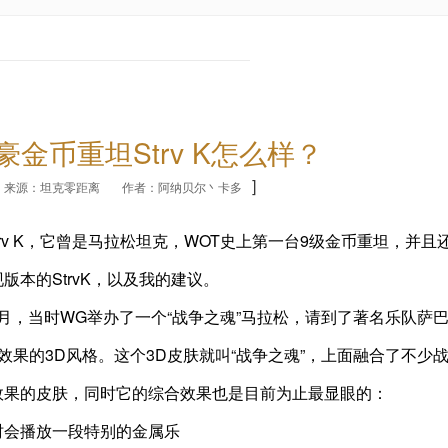
豪金币重坦Strv K怎么样？
]
来源：坦克零距离
作者：阿纳贝尔丶卡多
rv K，它曾是马拉松坦克，WOT史上第一台9级金币重坦，并且
本的StrvK，以及我的建议。
1年8月，当时WG举办了一个“战争之魂”马拉松，请到了著名乐队萨
果的3D风格。这个3D皮肤就叫“战争之魂”，上面融合了不少
效果的皮肤，同时它的综合效果也是目前为止最显眼的：
时会播放一段特别的金属乐