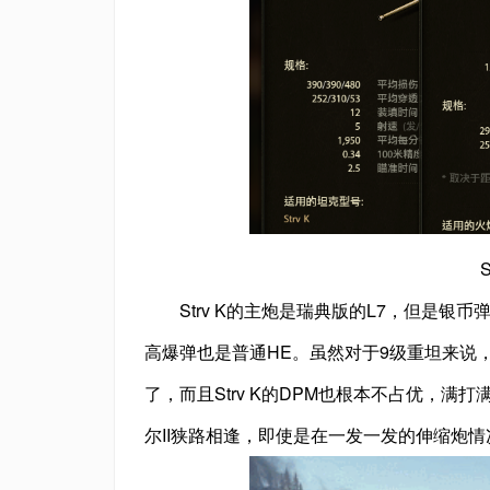
Strv K的主炮是瑞典版的L7，但是银币
高爆弹也是普通HE。虽然对于9级重坦来说，这
了，而且Strv K的DPM也根本不占优，满打
尔II狭路相逢，即使是在一发一发的伸缩炮情况