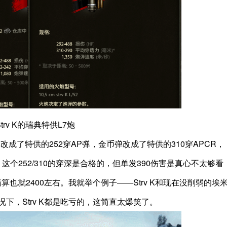
Strv K的瑞典特供L7炮
弹改成了特供的252穿AP弹，金币弹改成了特供的310穿APCR，
个252/310的穿深是合格的，但单发390伤害是真心不太够看
满算也就2400左右。我就举个例子——Strv K和现在没削弱的埃
下，Strv K都是吃亏的，这简直太爆笑了。