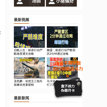
最新视频
欢
启帆人生：邮差行动严
幽靈：邮差行动严酷雷
酷难度通关攻略
区2分钟通过攻略
圣凯麟：依然五三炮车
马卡洛夫：手把手教你
面瘫依然要硬刚
打三环 最强8金 暴风
最新新闻