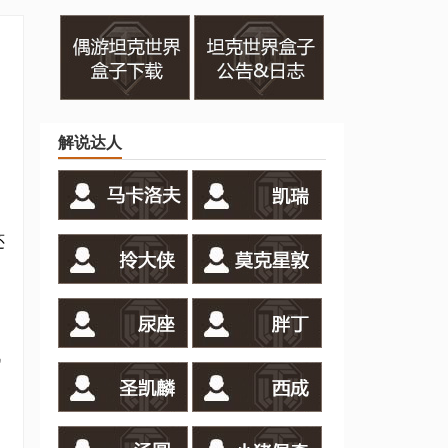
解说达人
还
巴
战