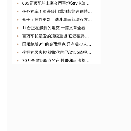
665元顶配的土豪金币重坦Strv K怎么样？
任务神车！虽是冷门重坦却能速刷特级嘉奖
盒子：插件更新，战斗界面新增双方平均战力
11台正在超测的坦克 一篇文章全看懂！
百万车长最爱的顶级重坦 它还值得练吗
国服绝版9年的金币坦克 只有极少人才拥有它
坐拥神级火控 被取代的FV215b值得换吗？
70万全局经验点的它 性能和玩法都很离谱
米