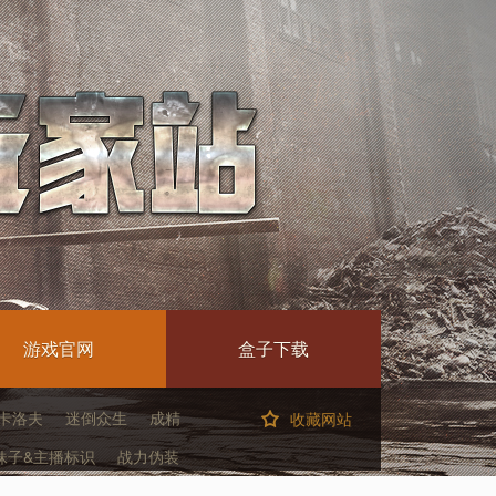
游戏官网
盒子下载
卡洛夫
迷倒众生
成精
收藏网站
妹子&主播标识
战力伪装