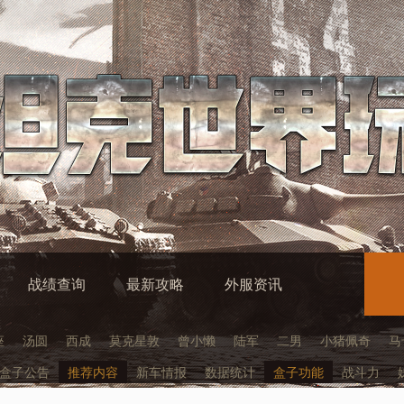
战绩查询
最新攻略
外服资讯
座
汤圆
西成
莫克星敦
曾小懒
陆军
二男
小猪佩奇
马
盒子公告
推荐内容
新车情报
数据统计
盒子功能
战斗力