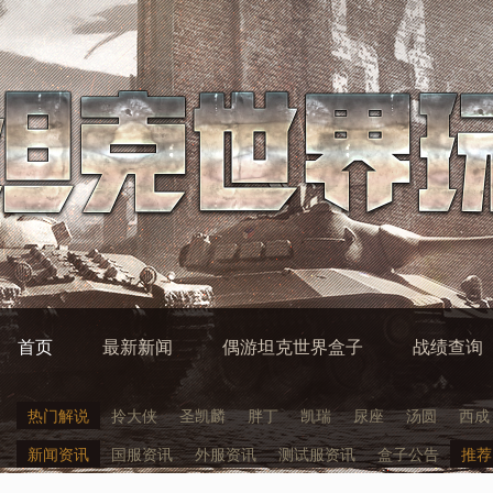
首页
最新新闻
偶游坦克世界盒子
战绩查询
热门解说
拎大侠
圣凯麟
胖丁
凯瑞
尿座
汤圆
西成
新闻资讯
国服资讯
外服资讯
测试服资讯
盒子公告
推荐