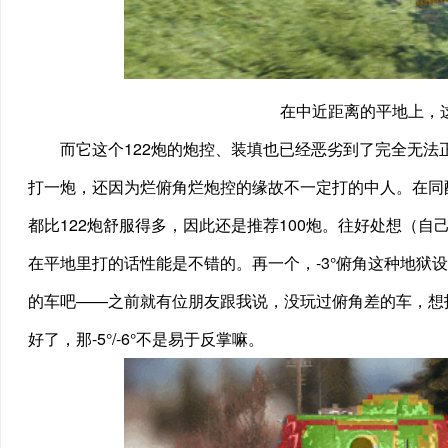
在中近距离的平地上，这
而它这个122炮的炮控、装填也已经恶劣到了完全无法
打一炮，还因为烂俯角烂炮控的缘故不一定打的中人。在同配
都比122炮舒服得多，因此还是推荐100炮。往好处想（自己
在平地里打的话性能是不错的。再一个，-3°俯角这种地狱
的车吧——之前就有位朋友跟我说，没玩过俯角差的车，想找一
好了，那-5°/-6°不是易于反掌嘛。