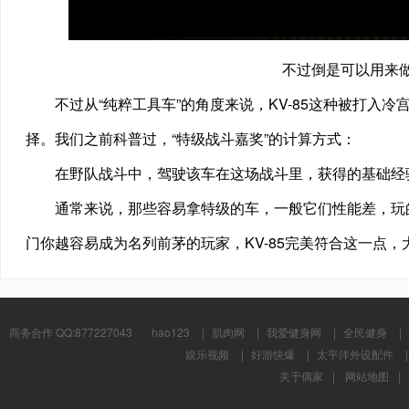
不过倒是可以用来
不过从“纯粹工具车”的角度来说，KV-85这种被打入
择。我们之前科普过，“特级战斗嘉奖”的计算方式：
在野队战斗中，驾驶该车在这场战斗里，获得的基础经验
通常来说，那些容易拿特级的车，一般它们性能差，玩
门你越容易成为名列前茅的玩家，KV-85完美符合这一点
商务合作 QQ:877227043
hao123
|
肌肉网
|
我爱健身网
|
全民健身
|
娱乐视频
|
好游快爆
|
太平洋外设配件
|
关于偶家
|
网站地图
|