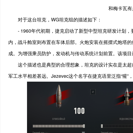
和梅卡瓦有
对于这台坦克，WG坦克组的描述如下：
- 1960年代初期，捷克启动了新型中型坦克研发计
内，战斗舱室则布置在车体后部。火炮安装在摇摆式炮塔的
成。为增强乘员防护，发动机与传动系统计划前置。该项目
这个描述也是典型的合理想象，坦克的设计实在是太超前
军工水平相差甚远。Jezevec这个名字在捷克语里泛指“獾”