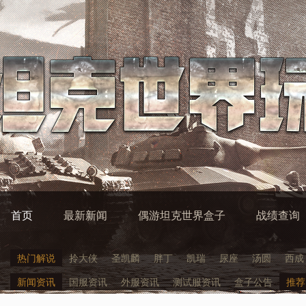
首页
最新新闻
偶游坦克世界盒子
战绩查询
热门解说
拎大侠
圣凯麟
胖丁
凯瑞
尿座
汤圆
西成
新闻资讯
国服资讯
外服资讯
测试服资讯
盒子公告
推荐