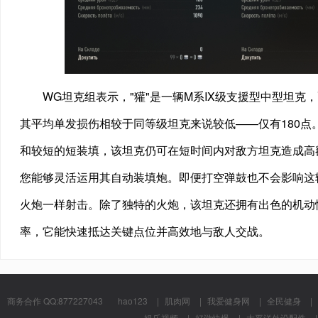
WG坦克组表示，"獾"是一辆M系IX级支援型中型坦
其平均单发损伤相较于同等级坦克来说较低——仅有180点
和较短的短装填，该坦克仍可在短时间内对敌方坦克造成高额
您能够灵活运用其自动装填炮。即便打空弹鼓也不会影响这
火炮一样射击。除了独特的火炮，该坦克还拥有出色的机动性
率，它能快速抵达关键点位并高效地与敌人交战。
商务合作 QQ:877227043
hao123
|
肌肉网
|
我爱健身网
|
全民健身
|
娱乐视频
|
好游快爆
|
太平洋外设配件
|