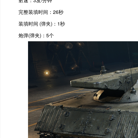
射速：3发/分钟
完整装填时间：26秒
装填时间 (弹夹)：1秒
炮弹(弹夹)：5个