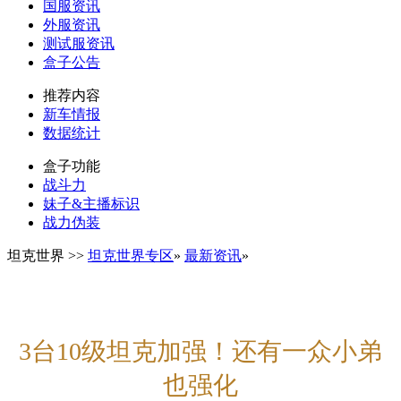
国服资讯
外服资讯
测试服资讯
盒子公告
推荐内容
新车情报
数据统计
盒子功能
战斗力
妹子&主播标识
战力伪装
坦克世界
>>
坦克世界专区
»
最新资讯
»
3台10级坦克加强！还有一众小弟
也强化