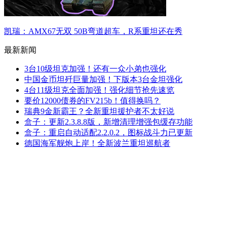
凯瑞：AMX67无双 50B弯道超车，R系重坦还在秀
最新新闻
3台10级坦克加强！还有一众小弟也强化
中国金币坦歼巨量加强！下版本3台金坦强化
4台11级坦克全面加强！强化细节抢先速览
要价12000债券的FV215b！值得换吗？
瑞典9金新霸王？全新重坦援护者不太好说
盒子：更新2.3.8.8版，新增清理增强包缓存功能
盒子：重启自动适配2.2.0.2，图标战斗力已更新
德国海军舰炮上岸！全新波兰重坦巡航者