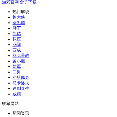
游戏官网
盒子下载
热门解说
拎大侠
圣凯麟
胖丁
凯瑞
尿座
汤圆
西成
莫克星敦
曾小懒
陆军
二男
小猪佩奇
马卡洛夫
迷倒众生
成精
收藏网站
新闻资讯