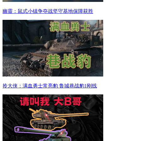
幽靈：鼠式小镇争夺战坚守基地保障获胜
拎大侠：满血勇士常亮豹 鲁城巷战豹1刚线