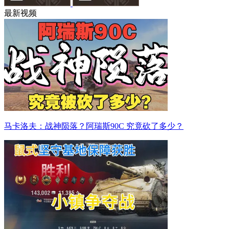
最新视频
马卡洛夫：战神陨落？阿瑞斯90C 究竟砍了多少？