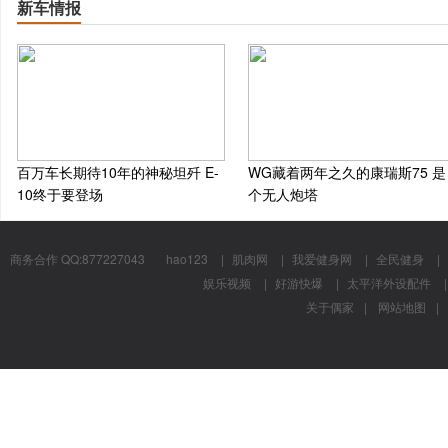
新车情报
百万车长期待10年的神秘坦歼 E-
WG藏着两年之久的康瑞斯75 是
10终于要登场
个无人炮塔
商务合作 QQ:877227043
hao123
|
肌肉网
|
我爱健身网
|
全民健身
|
娱乐视频
|
好游快爆
|
太平洋外设配件
|
关于偶家
|
网站地图
|