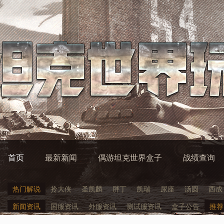
首页
最新新闻
偶游坦克世界盒子
战绩查询
热门解说
拎大侠
圣凯麟
胖丁
凯瑞
尿座
汤圆
西成
新闻资讯
国服资讯
外服资讯
测试服资讯
盒子公告
推荐