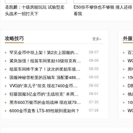
圣凯麟：十级房能玩玩 试验型卖
E50你不够快也不够狠 撞人还得
头战术一招打天下
看我
攻略技巧
外服
更多»
罕见金币中坦上架！第2次上国服的它能买吗
08-07
紧急加强！组装车间奖励10级坦克有改动
08-06
组装车间终于来了！这次的奖励车值得拿吗
08-05
国服神秘货柜里的压轴车 顶配要486人民币
08-03
VVG的“亲儿子”坦克 现在7400金币能买吗
08-02
狂吸国服3亿金币的“主战坦克” 本周再回归
08-01
黑市600万银币的金坦战神 现在就7900金币
07-30
6000金币直售 LTS-85性能到底如何？
07-28