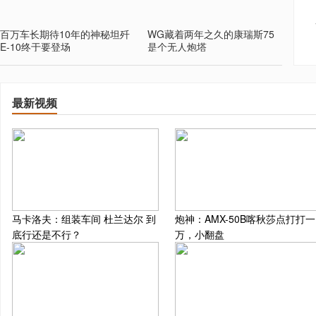
百万车长期待10年的神秘坦歼
WG藏着两年之久的康瑞斯75
E-10终于要登场
是个无人炮塔
最新视频
马卡洛夫：组装车间 杜兰达尔 到
炮神：AMX-50B喀秋莎点打打一
底行还是不行？
万，小翻盘