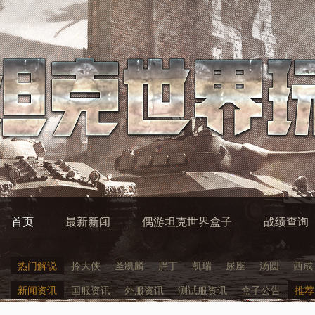
首页
最新新闻
偶游坦克世界盒子
战绩查询
热门解说
拎大侠
圣凯麟
胖丁
凯瑞
尿座
汤圆
西成
新闻资讯
国服资讯
外服资讯
测试服资讯
盒子公告
推荐