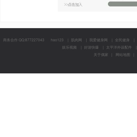
商务合作 QQ:877227043
hao123
|
肌肉网
|
我爱健身网
|
全民健身
|
娱乐视频
|
好游快爆
|
太平洋外设配件
|
关于偶家
|
网站地图
|