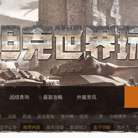
战绩查询
最新攻略
外服资讯
座
汤圆
西成
莫克星敦
曾小懒
陆军
二男
小猪佩奇
马
盒子公告
推荐内容
新车情报
数据统计
盒子功能
战斗力