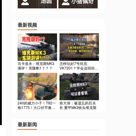
最新视频
马卡洛夫：维克斯MK3
怎样玩好7号坦克、
测评！克隆豹1？？？
VK7201？学会这招你也
可以
240的威力小子！T92一
拎大侠：被遗忘的百夫
炮1775！大口径节奏秒
长 重甲Mk3铁头维克斯
杀
最新新闻