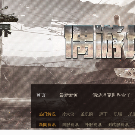
首页
最新新闻
偶游坦克世界盒子
热门解说
拎大侠
圣凯麟
胖丁
凯瑞
尿
新闻资讯
国服资讯
外服资讯
测试服资讯