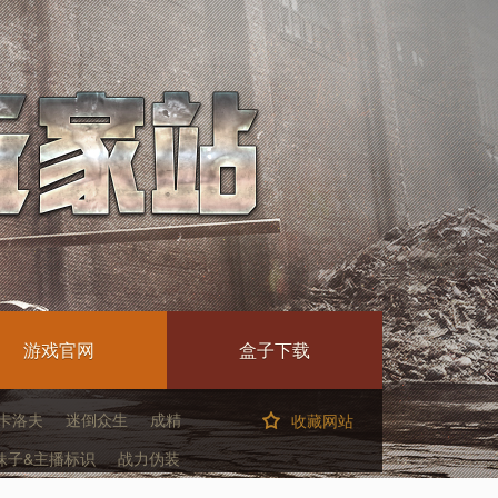
游戏官网
盒子下载
卡洛夫
迷倒众生
成精
收藏网站
妹子&主播标识
战力伪装