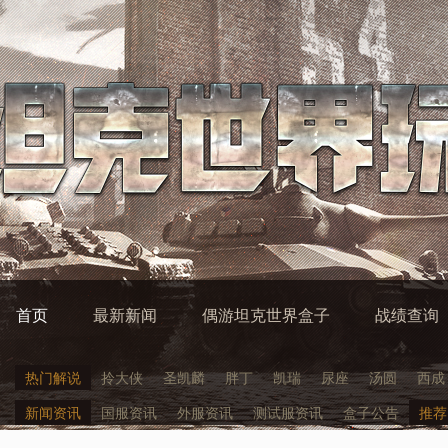
首页
最新新闻
偶游坦克世界盒子
战绩查询
热门解说
拎大侠
圣凯麟
胖丁
凯瑞
尿座
汤圆
西成
新闻资讯
国服资讯
外服资讯
测试服资讯
盒子公告
推荐