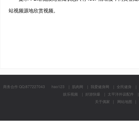
站视频源地欣赏视频。
商务合作 QQ:877227043
hao123
|
肌肉网
|
我爱健身网
|
全民健身
|
娱乐视频
|
好游快爆
|
太平洋外设配件
|
关于偶家
|
网站地图
|